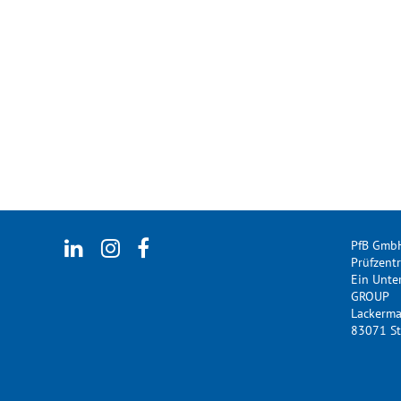
PfB Gmb
Prüfzent
Ein Unt
GROUP
Lackerm
83071 St