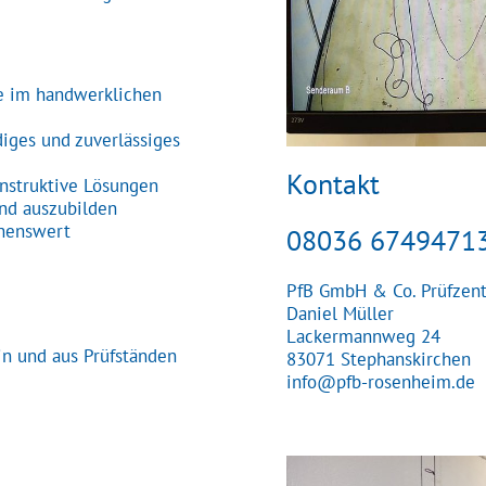
e im handwerklichen
diges und zuverlässiges
Kontakt
onstruktive Lösungen
und auszubilden
chenswert
08036 6749471
PfB GmbH & Co. Prüfzen
Daniel Müller
Lackermannweg 24
n und aus Prüfständen
83071 Stephanskirchen
info@pfb-rosenheim.de