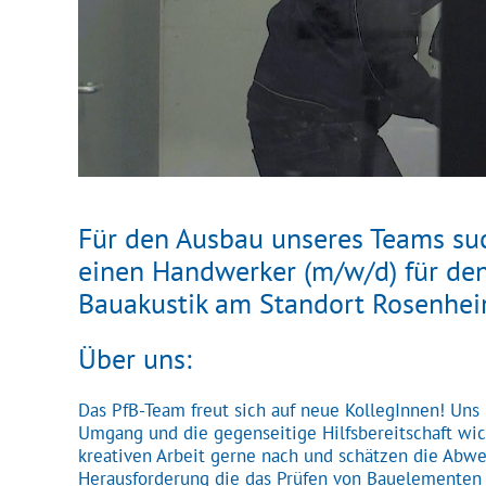
Für den Ausbau unseres Teams su
einen Handwerker (m/w/d) für de
Bauakustik am Standort Rosenhe
Über uns:
Das PfB-Team freut sich auf neue KollegInnen! Uns i
Umgang und die gegenseitige Hilfsbereitschaft wic
kreativen Arbeit gerne nach und schätzen die Abw
Herausforderung die das Prüfen von Bauelementen m