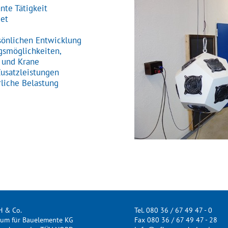
te Tätigkeit
iet
sönlichen Entwicklung
gsmöglichkeiten,
n und Krane
Zusatzleistungen
liche Belastung
H & Co.
Tel. 080 36 / 67 49 47 - 0
rum für Bauelemente KG
Fax 080 36 / 67 49 47 - 28