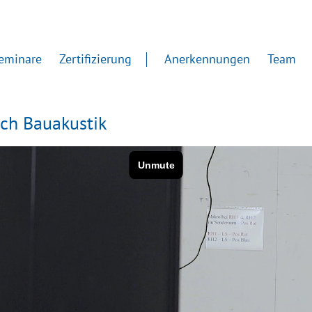
eminare
Zertifizierung
Anerkennungen
Team
ich Bauakustik