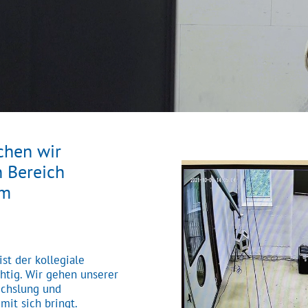
chen wir
n Bereich
im
st der kollegiale
htig. Wir gehen unserer
echslung und
it sich bringt.