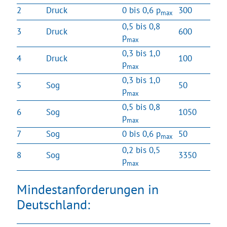
2
Druck
0 bis 0,6 p
300
max
0,5 bis 0,8
3
Druck
600
p
max
0,3 bis 1,0
4
Druck
100
p
max
0,3 bis 1,0
5
Sog
50
p
max
0,5 bis 0,8
6
Sog
1050
p
max
7
Sog
0 bis 0,6 p
50
max
0,2 bis 0,5
8
Sog
3350
p
max
Mindestanforderungen in
Deutschland: