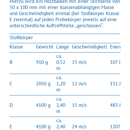
Hierzu wird ein Holzbalken mit einer Stirnseite von
50 x 100 mm mit einer klassenabhängigen Masse
und Geschwindigkeit einmal (bei Stoßkörper Klasse
E zweimal) auf jeden Probekörper jeweils auf eine
unterschiedliche Auftreffstelle „geschossen“.
Stoßkörper
Klasse
Gewicht
Länge
Geschwindigkeit
Energie
ca.
B
910 g
0,52
15 m/s
107 J
m
ca.
C
2050 g
1,20
12 m/s
151 J
m
ca.
D
4100 g
2,40
15 m/s
483 J
m
ca.
E
4100 g
2,40
24 m/s
1207 J